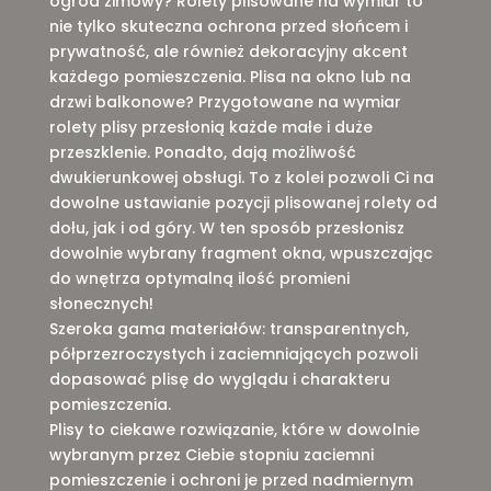
ogród zimowy? Rolety plisowane na wymiar to
nie tylko skuteczna ochrona przed słońcem i
prywatność, ale również dekoracyjny akcent
każdego pomieszczenia. Plisa na okno lub na
drzwi balkonowe? Przygotowane na wymiar
rolety plisy przesłonią każde małe i duże
przeszklenie. Ponadto, dają możliwość
dwukierunkowej obsługi. To z kolei pozwoli Ci na
dowolne ustawianie pozycji plisowanej rolety od
dołu, jak i od góry. W ten sposób przesłonisz
dowolnie wybrany fragment okna, wpuszczając
do wnętrza optymalną ilość promieni
słonecznych!
Szeroka gama materiałów: transparentnych,
półprzezroczystych i zaciemniających pozwoli
dopasować plisę do wyglądu i charakteru
pomieszczenia.
Plisy to ciekawe rozwiązanie, które w dowolnie
wybranym przez Ciebie stopniu zaciemni
pomieszczenie i ochroni je przed nadmiernym