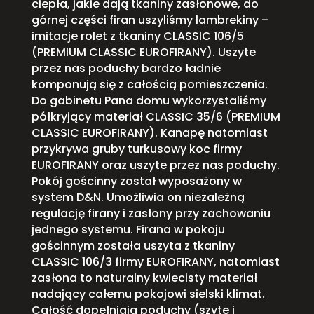
ciepła, jakie dają tkaniny zasłonowe, do
górnej części firan uszyliśmy lambrekiny –
imitacje rolet z tkaniny CLASSIC 106/5
(PREMIUM CLASSIC EUROFIRANY). Uszyte
przez nas poduchy bardzo ładnie
komponują się z całością pomieszczenia.
Do gabinetu Pana domu wykorzystaliśmy
półkryjący materiał CLASSIC 35/6 (PREMIUM
CLASSIC EUROFIRANY). Kanapę natomiast
przykrywa gruby turkusowy koc firmy
EUROFIRANY oraz uszyte przez nas poduchy.
Pokój gościnny został wyposażony w
system D&N. Umożliwia on niezależną
regulację firany i zasłony przy zachowaniu
jednego systemu. Firana w pokoju
gościnnym została uszyta z tkaniny
CLASSIC 106/3 firmy EUROFIRANY, natomiast
zasłona to naturalny kwiecisty materiał
nadający całemu pokojowi sielski klimat.
Całość dopełniają poduchy (szyte i