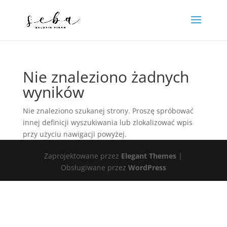
Nie znaleziono żadnych
wyników
Nie znaleziono szukanej strony. Proszę spróbować
innej definicji wyszukiwania lub zlokalizować wpis
przy użyciu nawigacji powyżej.
Zaprojektowane przez
Elegant Themes
|
Obsługiwane przez
WordPress